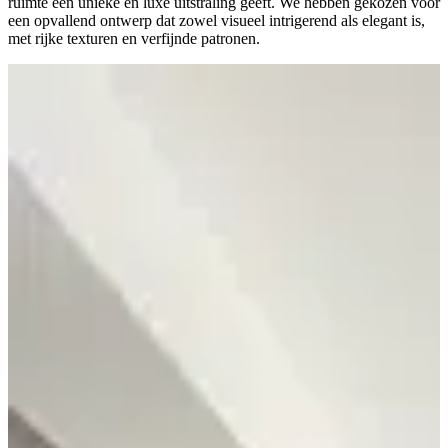
ruimte een unieke en luxe uitstraling geeft. We hebben gekozen voor
een opvallend ontwerp dat zowel visueel intrigerend als elegant is,
met rijke texturen en verfijnde patronen.