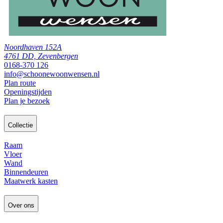
Noordhaven 152A
4761 DD, Zevenbergen
0168-370 126
info@schoonewoonwensen.nl
Plan route
Openingstijden
Plan je bezoek
Collectie
Raam
Vloer
Wand
Binnendeuren
Maatwerk kasten
Over ons