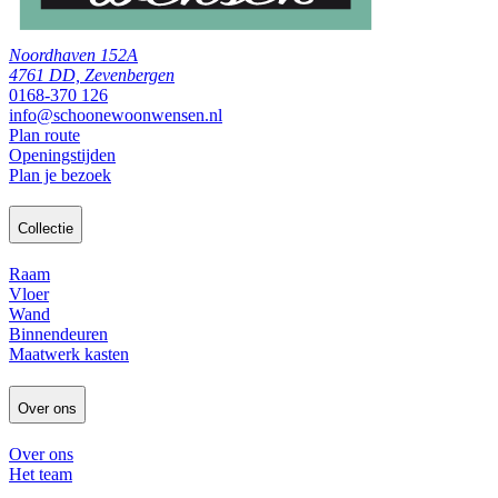
Noordhaven 152A
4761 DD, Zevenbergen
0168-370 126
info@schoonewoonwensen.nl
Plan route
Openingstijden
Plan je bezoek
Collectie
Raam
Vloer
Wand
Binnendeuren
Maatwerk kasten
Over ons
Over ons
Het team