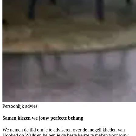
Persoonlijk advies
Samen kiezen we jouw
perfecte behang
We nemen de tijd om je te adviseren over de mogelijkheden van
Hooked on Walls en helpen je de beste keuze te maken voor jouw