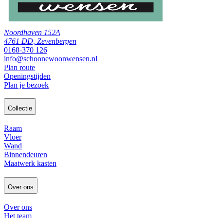
Noordhaven 152A
4761 DD, Zevenbergen
0168-370 126
info@schoonewoonwensen.nl
Plan route
Openingstijden
Plan je bezoek
Collectie
Raam
Vloer
Wand
Binnendeuren
Maatwerk kasten
Over ons
Over ons
Het team